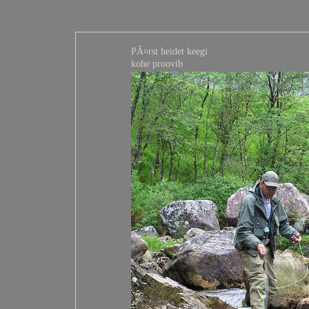
PÃ¤rst heidet keegi
kohe proovib