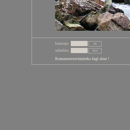
kasutaja:
salasõna:
Kommenteerimiseks logi sisse !