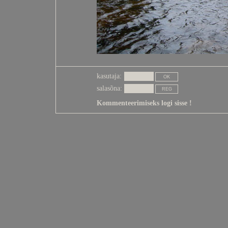
kasutaja:
salasõna:
Kommenteerimiseks logi sisse !