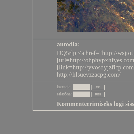
autodia:
DQ5rlp <a href="http://wsjto
[url=http://ohphypxhfyes.com
[link=http://yvosdyjzficp.com
http://hlsuevzzacpg.com/
kasutaja:
salasõna:
Kommenteerimiseks logi siss