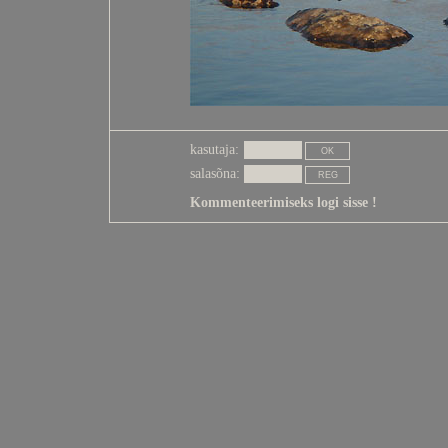
kasutaja:
salasõna:
Kommenteerimiseks logi sisse !