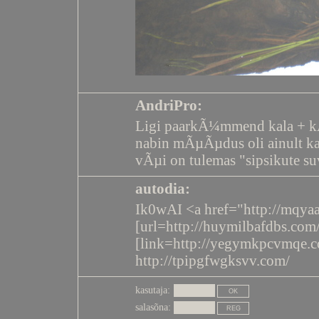
AndriPro:
Ligi paarkÃ¼mmend kala + k
nabin mÃµÃµdus oli ainult ka
vÃµi on tulemas "sipsikute su
autodia:
Ik0wAI <a href="http://mqy
[url=http://huymilbafdbs.com/
[link=http://yegymkpcvmqe.
http://tpipgfwgksvv.com/
kasutaja:
salasõna: