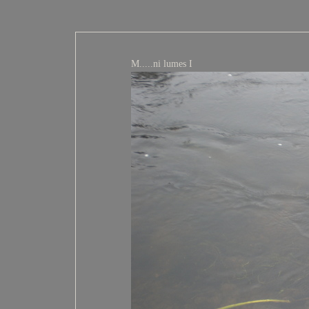
M.....ni lumes I