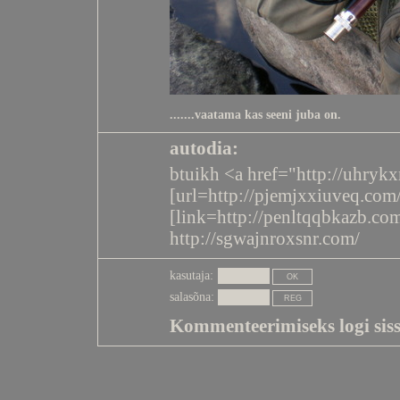
.......vaatama kas seeni juba on.
autodia:
btuikh <a href="http://uhry
[url=http://pjemjxxiuveq.com/
[link=http://penltqqbkazb.com
http://sgwajnroxsnr.com/
kasutaja:
salasõna:
Kommenteerimiseks logi siss