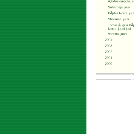
Ã„kÃ¤slompolo, a
Saharnaja, juuli
PÃµhja Norra, juul
Shotimaa, juuli
Tornio jÃµgi ja PÃ
Norra, juuni-juuli
Varzina, juuni
2004
2003
2002
2001
2000