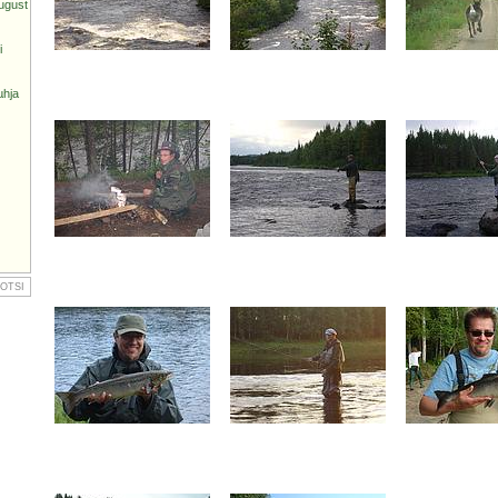
ugust
i
µhja