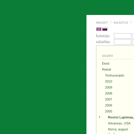
AVALEHT
KALASTUS
kasutaja
salasõna
GALERII
Eesti
Reisid
Tenhusenjoki
2010
2009
2008
2007
2006
2005
Rootsi Lapimaa,
Arkansas, USA
Norra, august