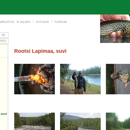
VARUSTUS
GALERII
PUTUKAD
FOORUM
Rootsi Lapimaa, suvi
 suvi