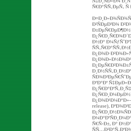
Ñ‡Ð¸ÑÐ»Ð¾ 
Ñ€Ð°ÑÑ‚ÐµÑ‚ Ñ
Ð¤Ð¸Ð»Ð¾ÑÐ¾Ñ
Ð²ÑÐµÐ³Ð¾ Ð²Ð
Ð±ÐµÑ€ÐµÐ¶Ð½
Ð¿Ñ€Ð¸Ñ€Ð¾Ð´Ð
Ð½Ð° Ð¼ÑƒÑˆÐº
ÑÑ‚Ñ€Ð°ÑÑ‚Ð
Ð¿Ð¾Ð·Ð²Ð¾Ð»Ñ
Ð¿Ð¾Ð»Ð½Ð¾Ð¹
Ð¿ÐµÑ€Ð²Ð¾Ð±
Ð¸Ð½ÑÑ‚Ð¸Ð½ÐºÑ
ÑÐ¾Ð²ÐµÑ€ÑˆÐµ
ÐºÐ°Ðº Ñ‡ÐµÐ»Ð
Ð¿Ñ€Ð°ÐºÑ‚Ð¸Ñ
Ð¿Ñ€Ð¸Ð¼ÐµÐ½Ñ
Ð¿Ð¾Ð¹Ð¼Ð°Ð»-
release), ÐºÐ¾
Ð¿Ñ€Ð¸Ð½Ð¾Ñ
Ð¼Ð°ÐºÑÐ¸Ð¼Ð
Ñ€Ñ‹Ð±, Ð° Ð½Ð
ÑÑ…Ð²Ð°Ñ‚ÐºÐ¾