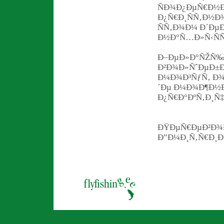
ÑÐ¾Ð¿ÐµÑ€Ð½Ð
Ð¿Ñ€Ð¸ÑÑ‚Ð½Ð
ÑÑ‚Ð¾Ð¼ Ð´ÐµÐ
Ð½Ð°Ñ…Ð»Ñ‹Ñ
Ð–ÐµÐ»Ð°ÑŽÑ‰Ð
Ð²Ð¾Ð»ÑˆÐµÐ±
Ð¼Ð¾Ð³ÑƒÑ‚ Ð¾
´Ðµ Ð¼Ð¾Ð¶Ð½Ð
Ð¿Ñ€Ð°ÐºÑ‚Ð¸
ÐŸÐµÑ€ÐµÐ²Ð¾Ð´
Ð”Ð¼Ð¸Ñ‚Ñ€Ð¸Ð