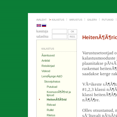
AVALEHT
KALASTUS
VARUSTUS
GALERII
PUTUKAD
kasutaja
salasõna
HeitenÃ¶Ã¶ri
KALASTUS
Varustusetootjad 
Ãœritused
kalastusmooduste j
Artiklid
plaanitakse pÃ¼Ã¼
Reisikirjad
raskemat heitenÃ¶Ã
Videod
saadakse kerge rak
LendÃµnge A&O
Sissejuhatus
VÃ¤ikeste sÃ¶Ã¶t
Putukad
#1,2,3 klassi nÃ¶Ã¶
KoonusnÃ¶Ã¶rid ja
klassi heitenÃ¶Ã¶
lipsud
nÃ¶Ã¶re.
HeitenÃ¶Ã¶rid
Ridvad
Olles otsustanud, 
Rullid
sÅ‘ltuvalt pÃ¼Ã¼g
Riietus