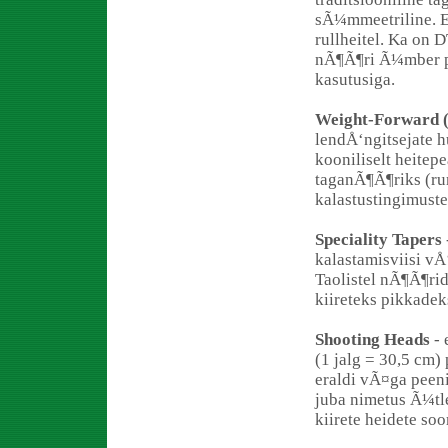
sÃ¼mmeetriline. E
rullheitel. Ka on 
nÃ¶Ã¶ri Ã¼mber p
kasutusiga.
Weight-Forward 
lendÅ‘ngitsejate 
kooniliselt heitep
taganÃ¶Ã¶riks (ru
kalastustingimust
Speciality Tapers
kalastamisviisi vÅ‘
Taolistel nÃ¶Ã¶ri
kiireteks pikkadek
Shooting Heads
- 
(1 jalg = 30,5 cm) 
eraldi vÃ¤ga peen
juba nimetus Ã¼tle
kiirete heidete soo