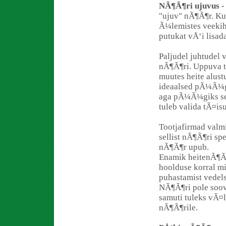
NÃ¶Ã¶ri ujuvus
-
"ujuv" nÃ¶Ã¶r. Kui
Ã¼lemistes veekih
putukat vÅ‘i lisad
Paljudel juhtudel
nÃ¶Ã¶ri. Uppuva t
muutes heite alus
ideaalsed pÃ¼Ã¼gi
aga pÃ¼Ã¼giks se
tuleb valida tÃ¤i
Tootjafirmad valm
sellist nÃ¶Ã¶ri spe
nÃ¶Ã¶r upub.
Enamik heitenÃ¶Ã
hoolduse korral m
puhastamist vedel
NÃ¶Ã¶ri pole soovi
samuti tuleks vÃ¤l
nÃ¶Ã¶rile.