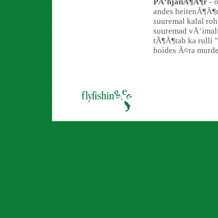
PÅ‘hjanÃ¶Ã¶r
- o
andes heitenÃ¶Ã¶r
suuremal kalal roh
suuremad vÅ‘imal
tÃ¶Ã¶tab ka rulli 
hoides Ã¤ra murde