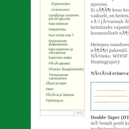
ujuvuse.
Ergonoomika
Et sÃ¶Ã¶t koos ko
Lisavarustus
vaikselt, on heite
LendÃµnge seadmine
pÃ¼Ã¼gikorda
vÅ‘i jÃ¤rsemalt Ã
Kala toidulaud
heitmiseks vajami
Heitetehnika
koonuseliselt nÃ¶
Kust otsida kala ?
Elusputukate
Heitepea omadused 
jÃ¤ljendamine
Kala haakimine ja
nÃ¶Ã¶ri pakendil.
vÃ¤sitamine
NÃ¤iteks: WF#5F - 
Kalamehe eetika
floating(ujuv)
PÃ¼Ã¼gikalad
Ohutuks Ãµngitsemiseks
NÃ¼Ã¼d erinevate
Tehisputukate
valmistamine
JÃµed ja kalad
Viited
PÃ¼Ã¼a ja Vabasta
Flyfishing.ee
Double-Taper (DT
mÅ‘lemalt poolt k
traditsiooniline t